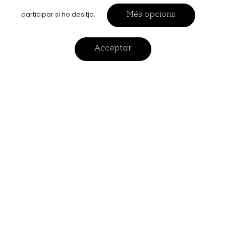
participar si ho desitja.
Més opcions
A Cals disposem de la infraestructura
necessària per tal de fer realitat els teus
projectes.
Acceptar
El taller de ceràmica i la fusteria
professional acompanyats de les mans
inquietes de la Joana Descals i la
col·laboració amb el fuster Miquel Giralt ens
permeten fer volar la imaginació
i combinar disciplines per crear peces
úniques de la màxima qualitat.