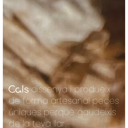
dissenya i produeix
de forma artesanal peces
úniques perquè gaudeixis
de la teva llar.