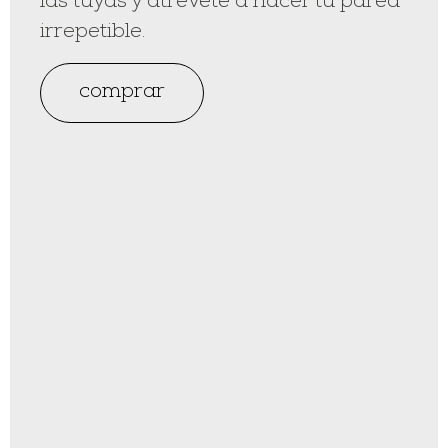
las tuyas y atrévete a hacer tu pared
irrepetible.
comprar