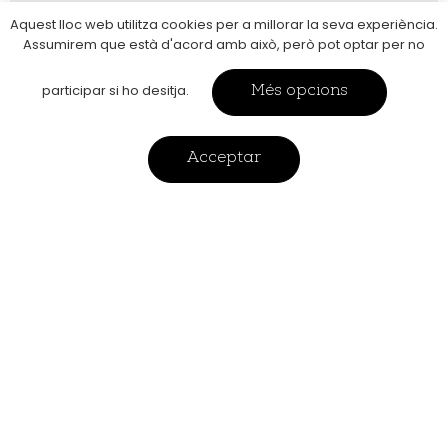
Aquest lloc web utilitza cookies per a millorar la seva experiència.
Assumirem que està d'acord amb això, però pot optar per no
participar si ho desitja.
Més opcions
A veces los procesos creativos no empiezan con
Acceptar
una idea, sino con una necesidad.
Éste es el caso de estas piezas, que nacen de la
necesidad de aprovechar las esferas de las
“semillas”
que se agrietan durante el proceso de pulido.
La cerámica, antes de ser cocida, es
extremadamente frágil.
Durante el proceso de pulido es muy fácil hacer
más presión de la que la pieza puede resistir y que
se produzca una grieta.
Escuchar un clic, mirar la pieza y darse cuenta de